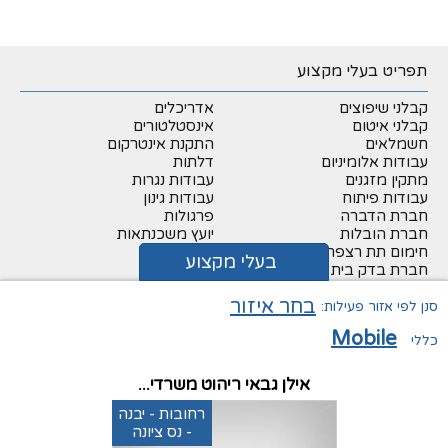
תפריט בעלי מקצוע
קבלני שיפוצים
אדריכלים
קבלני איטום
אינסטלטורים
חשמלאים
התקנת אינטרקום
עבודות אלומיניום
דלתות
מתקין מזגנים
עבודות נגרות
עבודות פיתוח
עבודות גינון
חברת הדברה
פרגולות
חברת הובלות
יועץ משכנתאות
חימום תת רצפתי
מתווכים
בעלי מקצוע
חברת בדק בית
יועץ בטיחות
מפקח בניה
זגג
בחר איזור
פרקטים
עבודות עץ
סנן לפי אזור פעילות:
עבודות צבע
יועץ פנג שואי
Mobile
כללי
מאמרים חשובים
כללי
אילן גבאי ריהוט משרדי...
רחובות - יבנה
פיגום נייד – סוגים, מאפיינים
בעלי מקצוע – הרשמה
- נס ציונה
ושימושים
בעלי מקצוע – עדכון דף עסקי