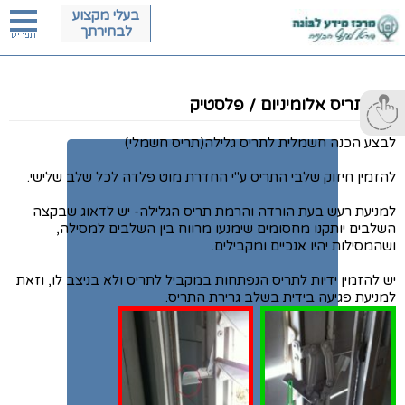
בעלי מקצוע
לבחירתך
תריס אלומיניום / פלסטיק
לבצע הכנה חשמלית לתריס גלילה(תריס חשמלי)
להזמין חיזוק שלבי התריס ע"י החדרת מוט פלדה לכל שלב שלישי.
למניעת רעש בעת הורדה והרמת תריס הגלילה- יש לדאוג שבקצה
השלבים יותקנו מחסומים שימנעו מרווח בין השלבים למסילה,
ושהמסילות יהיו אנכיים ומקבילים.
יש להזמין ידיות לתריס הנפתחות במקביל לתריס ולא בניצב לו, וזאת
למניעת פגיעה בידית בשלב גרירת התריס.