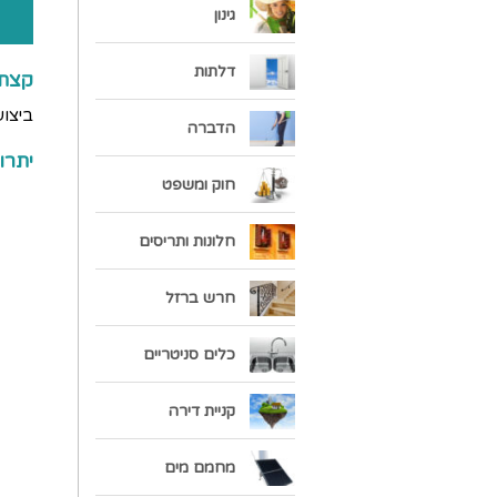
גינון
דלתות
קצת ע
ביצוע
הדברה
יתרו
חוק ומשפט
חלונות ותריסים
חרש ברזל
כלים סניטריים
קניית דירה
מחמם מים