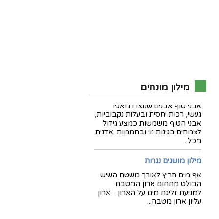
שלומי השרברב
This is the updated content.
דנא כלי עבודה לאינסטלציה
דנא כלי עבודה לאינסטלציה. יבוא
ושיווק כלי עבודה ביתיים ומקצועיים
לענף האינסטלציה ממיטב החברות
בארץ ובעולם
מילון מונחים
מילון מושגים – גינון
ש.ת אינסטלציה
אבני טוף אבנים שנוצרו מאפר
שירותי אינסטלציה ושרברבות
געשי, רכות יחסית ובעלות נקבוביות,
בירושלים על ידי אינסטלטורים
אבני הטוף משמשות כמצע גידול
ירושלמים וותיקים ומנוסים מבית
לצמחים בגינות נוי ובחממות. אדנית
ש.ת אינסטלציה, שירותי חירום
מכל...
24/7, פתיחת סתימות, שירותי
אינסטלציה לבית ולעסק.
מילון מושגים נגרות
אף מים חריץ לאורך משטח השיש
אורי האינסטלטור
הבולט מתחום ארון המטבח
אורי האינסטלטור עובד בתחום
למניעת זליגת מים על הארון. ארון
כ12 שנה, הוא בוגר מכללת משלב
עליון ארון מטבח...
ועד היום שירת נאמנה הרבה
לקוחות מרוצים.