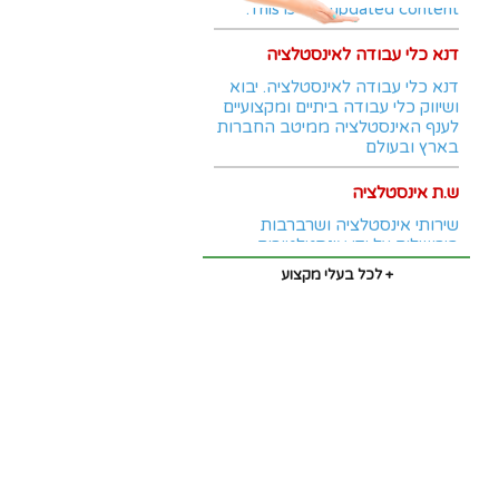
This is the updated content.
דנא כלי עבודה לאינסטלציה
דנא כלי עבודה לאינסטלציה. יבוא
ושיווק כלי עבודה ביתיים ומקצועיים
לענף האינסטלציה ממיטב החברות
בארץ ובעולם
ש.ת אינסטלציה
שירותי אינסטלציה ושרברבות
בירושלים על ידי אינסטלטורים
ירושלמים וותיקים ומנוסים מבית
+ לכל בעלי מקצוע
ש.ת אינסטלציה, שירותי חירום
24/7, פתיחת סתימות, שירותי
אינסטלציה לבית ולעסק.
אורי האינסטלטור
אורי האינסטלטור עובד בתחום
כ12 שנה, הוא בוגר מכללת משלב
ועד היום שירת נאמנה הרבה
לקוחות מרוצים.