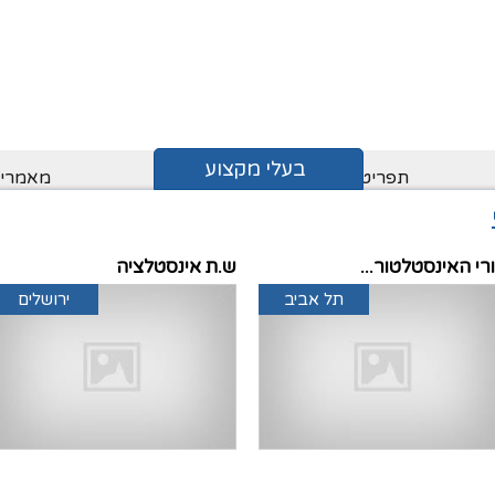
בעלי מקצוע
תפריט בעלי מקצוע
מאמרים
קבלני שיפוצים
אדריכלים
פיגום ניי
יכון
קבלני איטום
אינסטלטורים
מאפייני
חשמלאים
התקנת אינטרקום
סוגי פיג
רי האינסטלטור...
ש.ת אינסטלציה
יים
עבודות אלומיניום
דלתות
חלוקי נח
א
מתקין מזגנים
עבודות נגרות
שילוב א
תל אביב
ירושלים
עבודות פיתוח
עבודות גינון
חברת הדברה
פרגולות
ערכת
חברת הובלות
יועץ משכנתאות
חימום תת רצפתי
מתווכים
ם –
חברת בדק בית
יועץ בטיחות
מפקח בניה
זגג
פרקטים
עבודות עץ
עבודות צבע
יועץ פנג שואי