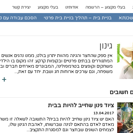
בעלי מקצוע – הרשמה
אודותינו
בעלי מקצוע
יצירת קשר
שכנתא
בניית בית – תהליך בניית בית פרטי
הסכם עבודה עם ק
גינון
אין ספק שהחצר והגינה מהוות יתרון בולט, ממנו נהנים אנשים
המתגוררים בבתים פרטיים ובקומות קרקע. זהו מקום בו הילדי
משחקים וקופצים בטרמפולינה, המבוגרים מארחים חברים ובנ
משפחה, וגם עורכים ארוחות חג ושבת. יחד עם זאת,...
+
ם חשובים
ציוד גינון שחייב להיות בבית
13.04.2017
האם יש ציוד גינון שחייב להיות בבית? התשובה לשאלה זו משת
מאדם לאדם בהתאם לגינה שברשותו, לאהבת הגינון שלו,
לצמחים השונים שבחצר וגם למסגרת התקציב...