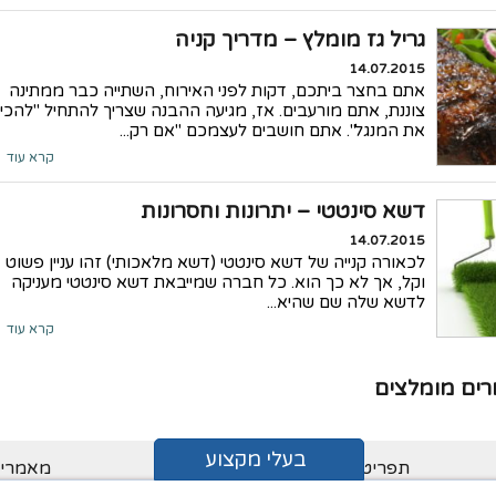
גריל גז מומלץ – מדריך קניה
14.07.2015
אתם בחצר ביתכם, דקות לפני האירוח, השתייה כבר ממתינה
צוננת, אתם מורעבים. אז, מגיעה ההבנה שצריך להתחיל "להכין
את המנגל". אתם חושבים לעצמכם "אם רק...
קרא עוד
דשא סינטטי – יתרונות וחסרונות
14.07.2015
לכאורה קנייה של דשא סינטטי (דשא מלאכותי) זהו עניין פשוט
וקל, אך לא כך הוא. כל חברה שמייבאת דשא סינטטי מעניקה
לדשא שלה שם שהיא...
קרא עוד
ים מומלצים
בעלי מקצוע
תפריט בעלי מקצוע
מאמרים