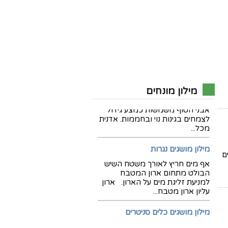
מילון מושגים – גינון
אבני טוף אבנים שנוצרו מאפר
מילון מונחים
געשי, רכות יחסית ובעלות נקבוביות,
אבני הטוף משמשות כמצע גידול
לצמחים בגינות נוי ובחממות. אדנית
מכל...
מילון מושגים נגרות
ם
אף מים חריץ לאורך משטח השיש
הבולט מתחום ארון המטבח
למניעת זליגת מים על הארון. ארון
עליון ארון מטבח...
מילון מושגים כלים סניטרים
אגנית משטח מוגבה או שקוע עשוי