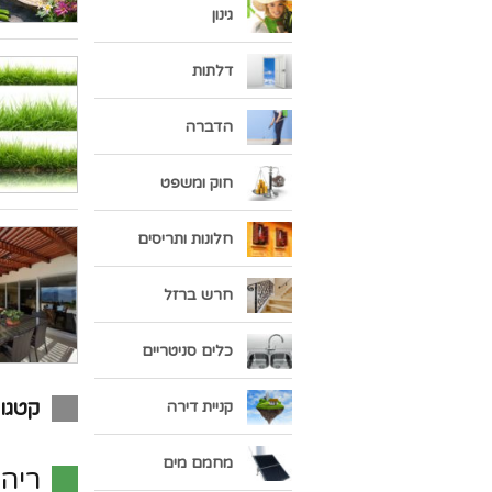
גינון
דלתות
הדברה
חוק ומשפט
חלונות ותריסים
חרש ברזל
כלים סניטריים
קטגור
קניית דירה
מחמם מים
ריהו