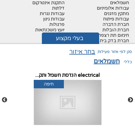
חשמלאים
התקנת אינטרקום
עבודות אלומיניום
דלתות
מתקין מזגנים
עבודות נגרות
עבודות פיתוח
עבודות גינון
חברת הדברה
פרגולות
חברת הובלות
יועץ משכנתאות
חימום תת רצפתי
מתווכים
בעלי מקצוע
חברת בדק בית
יועץ בטיחות
מפקח בניה
זגג
בחר איזור
פרקטים
עבודות עץ
סנן לפי אזור פעילות:
עבודות צבע
יועץ פנג שואי
חשמלאים
כללי
מאמרים חשובים
כללי
electrical הנדסת חשמל ותק...
חיפה
פיגום נייד – סוגים, מאפיינים
בעלי מקצוע – הרשמה
ושימושים
בעלי מקצוע – עדכון דף עסקי
סוגי פיגומים בישראל
אודות מרכז מידע לבונה
חלוקי נחל לעיצוב הגינה
תקנון האתר
שילוב אבני מדרך לגינה
מרכז מידע לבונה. המידע באתר הינו אינפורמטיבי בלבד ואינו מחליף
ייעוץ מקצועי או משפטי
iWebsite
בניית אתרים